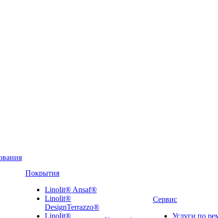
ования
Покрытия
Linolit® Ansaf®
Linolit®
Сервис
DesignTerrazzo®
Linolit®
Услуги по ре