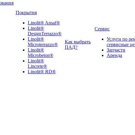
ования
Покрытия
Linolit® Ansaf®
Linolit®
Сервис
DesignTerrazzo®
Linolit®
Услуги по ре
Как выбрать
Microterrazzo®
сервисные ц
ПАД?
Linolit®
Запчасти
Microbeton®
Аренда
Linolit®
Lincrete®
Linolit® RD®