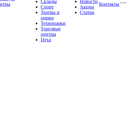
Склады
Новости
ентры
Контакты
Спорт
Акции
Театры и
Статьи
цирки
Технопарки
Торговые
центры
Цеха