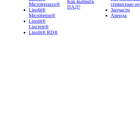
Как выбрать
Microterrazzo®
сервисные ц
ПАД?
Linolit®
Запчасти
Microbeton®
Аренда
Linolit®
Lincrete®
Linolit® RD®