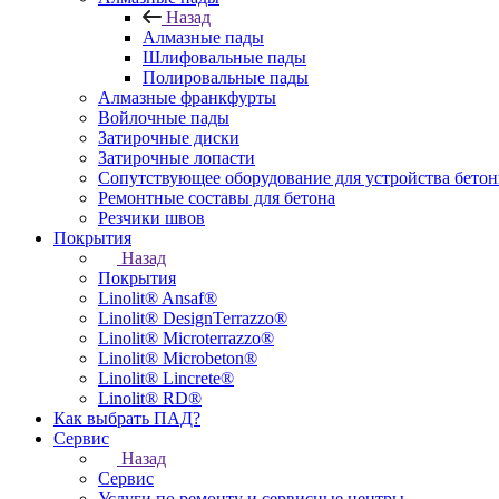
Назад
Алмазные пады
Шлифовальные пады
Полировальные пады
Алмазные франкфурты
Войлочные пады
Затирочные диски
Затирочные лопасти
Сопутствующее оборудование для устройства бето
Ремонтные составы для бетона
Резчики швов
Покрытия
Назад
Покрытия
Linolit® Ansaf®
Linolit® DesignTerrazzo®
Linolit® Microterrazzo®
Linolit® Microbeton®
Linolit® Lincrete®
Linolit® RD®
Как выбрать ПАД?
Сервис
Назад
Сервис
Услуги по ремонту и сервисные центры