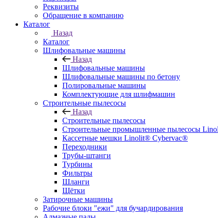
Реквизиты
Обращение в компанию
Каталог
Назад
Каталог
Шлифовальные машины
Назад
Шлифовальные машины
Шлифовальные машины по бетону
Полировальные машины
Комплектующие для шлифмашин
Строительные пылесосы
Назад
Строительные пылесосы
Строительные промышленные пылесосы Linolit
Кассетные мешки Linolit® Cybervac®
Переходники
Трубы-штанги
Турбины
Фильтры
Шланги
Щётки
Затирочные машины
Рабочие блоки "ежи" для бучардирования
Алмазные пады