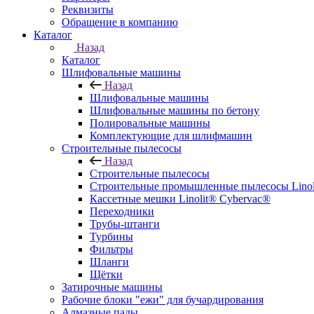
Реквизиты
Обращение в компанию
Каталог
Назад
Каталог
Шлифовальные машины
Назад
Шлифовальные машины
Шлифовальные машины по бетону
Полировальные машины
Комплектующие для шлифмашин
Строительные пылесосы
Назад
Строительные пылесосы
Строительные промышленные пылесосы Linolit
Кассетные мешки Linolit® Cybervac®
Переходники
Трубы-штанги
Турбины
Фильтры
Шланги
Щётки
Затирочные машины
Рабочие блоки "ежи" для бучардирования
Алмазные пады