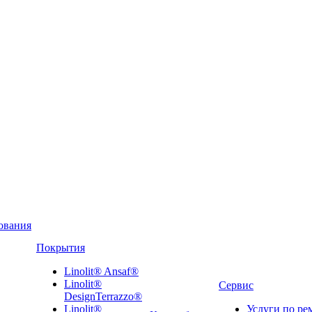
ования
Покрытия
Linolit® Ansaf®
Linolit®
Сервис
DesignTerrazzo®
Linolit®
Услуги по ре