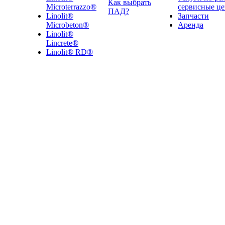
Как выбрать
Microterrazzo®
сервисные ц
ПАД?
Linolit®
Запчасти
Microbeton®
Аренда
Linolit®
Lincrete®
Linolit® RD®