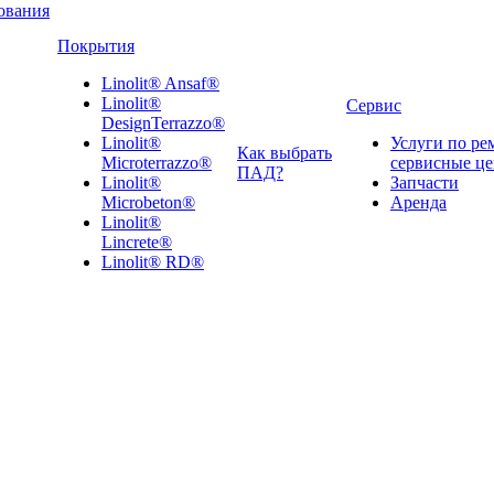
ования
Покрытия
Linolit® Ansaf®
Linolit®
Сервис
DesignTerrazzo®
Linolit®
Услуги по ре
Как выбрать
Microterrazzo®
сервисные ц
ПАД?
Linolit®
Запчасти
Microbeton®
Аренда
Linolit®
Lincrete®
Linolit® RD®