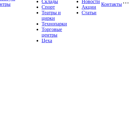
Склады
Новости
ентры
Контакты
Спорт
Акции
Театры и
Статьи
цирки
Технопарки
Торговые
центры
Цеха