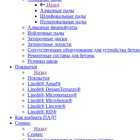
Назад
Алмазные пады
Шлифовальные пады
Полировальные пады
Алмазные франкфурты
Войлочные пады
Затирочные диски
Затирочные лопасти
Сопутствующее оборудование для устройства бето
Ремонтные составы для бетона
Резчики швов
Покрытия
Назад
Покрытия
Linolit® Ansaf®
Linolit® DesignTerrazzo®
Linolit® Microterrazzo®
Linolit® Microbeton®
Linolit® Lincrete®
Linolit® RD®
Как выбрать ПАД?
Сервис
Назад
Сервис
Услуги по ремонту и сервисные центры