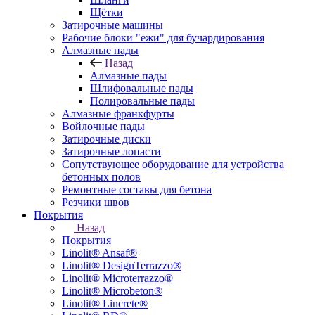
Щётки
Затирочные машины
Рабочие блоки "ежи" для бучардирования
Алмазные пады
Назад
Алмазные пады
Шлифовальные пады
Полировальные пады
Алмазные франкфурты
Войлочные пады
Затирочные диски
Затирочные лопасти
Сопутствующее оборудование для устройства
бетонных полов
Ремонтные составы для бетона
Резчики швов
Покрытия
Назад
Покрытия
Linolit® Ansaf®
Linolit® DesignTerrazzo®
Linolit® Microterrazzo®
Linolit® Microbeton®
Linolit® Lincrete®