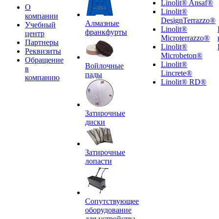
Linolit® Ansaf®
О
Linolit®
компании
DesignTerrazzo®
Алмазные
Учебный
Linolit®
франкфурты
центр
Microterrazzo®
Партнеры
Linolit®
Реквизиты
Microbeton®
Обращение
Linolit®
Войлочные
в
Lincrete®
пады
компанию
Linolit® RD®
Затирочные
диски
Затирочные
лопасти
Сопутствующее
оборудование
для устройства