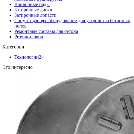
Войлочные пады
Затирочные диски
Затирочные лопасти
Сопутствующее оборудование для устройства бетонных
полов
Ремонтные составы для бетона
Резчики швов
Категории
Технологии
24
Это интересно