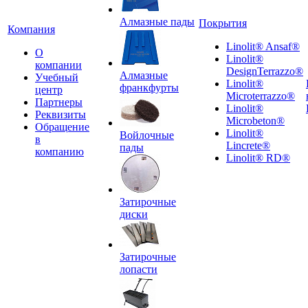
Алмазные пады
Покрытия
Компания
Linolit® Ansaf®
О
Linolit®
компании
DesignTerrazzo®
Алмазные
Учебный
Linolit®
франкфурты
центр
Microterrazzo®
Партнеры
Linolit®
Реквизиты
Microbeton®
Обращение
Linolit®
Войлочные
в
Lincrete®
пады
компанию
Linolit® RD®
Затирочные
диски
Затирочные
лопасти