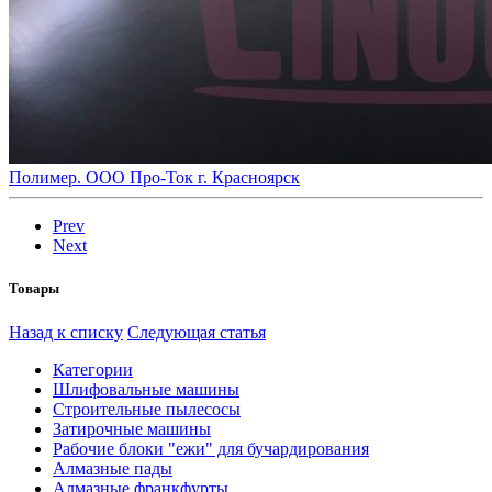
Полимер. ООО Про-Ток г. Красноярск
Prev
Next
Товары
Назад к списку
Следующая статья
Категории
Шлифовальные машины
Строительные пылесосы
Затирочные машины
Рабочие блоки "ежи" для бучардирования
Алмазные пады
Алмазные франкфурты